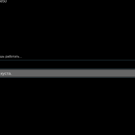
de50
шь работать...
 куста.