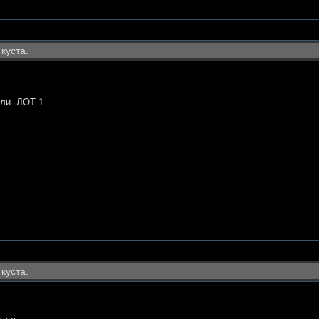
 куста.
ли- ЛОТ 1.
 куста.