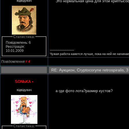
відвідувач
Это нормальная цена для этой криптыco
Статистика:
Повідомлень: 6
Реєстрація:
---------------------
10.01.2009
Чужая работа кажется лучше, пока на ней не начинае
Повідомлення
#
4
RE: Аукцион, Cryptocoryne retrospiralis, 3
SONЬKA
•
відвідувач
а где фото лота?размер кустов?
Статистика: