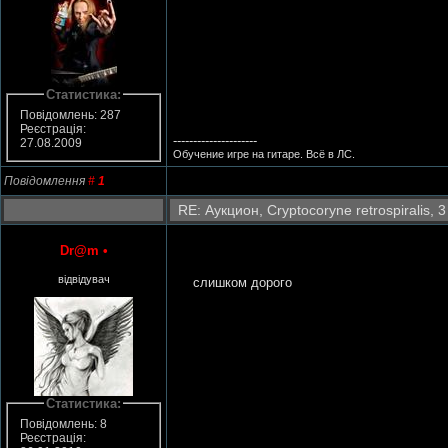
Статистика:
Повідомлень: 287
Реєстрація:
---------------------
27.08.2009
Обучение игре на гитаре. Всё в ЛС.
Повідомлення
#
1
RE: Аукцион, Cryptocoryne retrospiralis, 3
Dr@m
•
відвідувач
слишком дорого
Статистика:
Повідомлень: 8
Реєстрація: