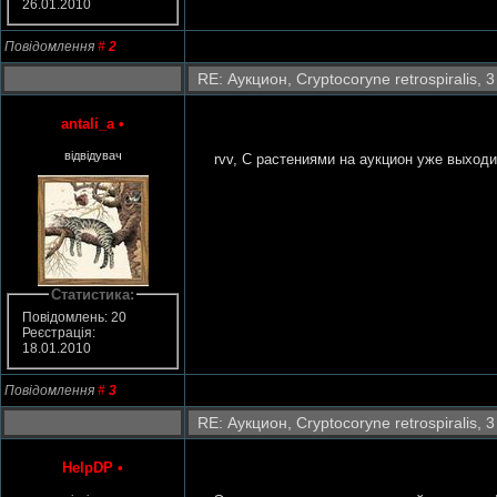
26.01.2010
Повідомлення
#
2
RE: Аукцион, Cryptocoryne retrospiralis, 3
antali_a
•
відвідувач
rvv, C растениями на аукцион уже выходи
Статистика:
Повідомлень: 20
Реєстрація:
18.01.2010
Повідомлення
#
3
RE: Аукцион, Cryptocoryne retrospiralis, 3
HelpDP
•