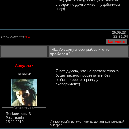
спец. раствора (даже лук в баночке
с водой не долго живет - удобрямсы
надо).
25.05.23 -
22:31:04
Повідомлення
#
8
RE: Аквариум без рыбы, кто-то
пробовал?
Абдулла
•
Я вот думаю, что на протоке травка
відвідувач
будет весело процветать и без
рыбы... Короче, проведу
эксперимент:)
Статистика:
Повідомлень: 3
---------------------
Реєстрація:
И стартовый пистолет иногда делает контрольный
25.11.2010
выстрел...