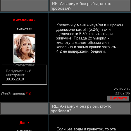
RE: Аквариум без рыбы, кто-то
пробовал?
виталлина
•
Креветки у меня живут/ли в широком
відвідувач
диапазоне как рН (5,2-9), так и
щелочности 5-30, так что твари
живучие. Правда 2х уморил -
кислоту в малом объеме лил
капельно и забыл краник закрыть -
4,2 не выдержали, бедняги.
Статистика:
Повідомлень: 8
Реєстрація:
30.05.2010
25.05.23 -
22:02:06
Повідомлення
#
4
RE: Аквариум без рыбы, кто-то
пробовал?
Дэн
•
Если без воды и креветок, то эта
відвідувач