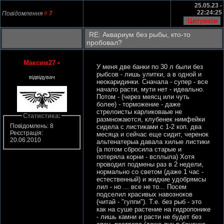
25.05.23 -
22:24:25
Повідомлення
#
7
RE: Аквариум без рыбы, кто-то
пробовал?
Максим27
•
У меня две банки по 30 л были без
рыбсов - лишь улитки, а в одной и
відвідувач
неокаридинки. Сначала - супер - все
начало расти, мути нет - идеально.
Потом - (через меясц или чуть
более) - торможение - даже
стрелоисты карликоваые не
Статистика:
размножаются, клубенек нимфейки
Повідомлень: 8
сидела с листиками с 1-2 коп. два
Реєстрація:
месяца и сейчас еще сидит, черенок
20.06.2010
альтенатерыа давала хилые листики
(а потом сбросила старые и
потеряла корни - всплыла) Хотя
проводил подмены раз в 2 недели,
нормально со светом (даже 1 час -
естественный) и жидкие удобрямсы
лил - но ... все не то... Посем
подселил красивых навозноков
(читай - "гуппи"). Т.е. без рыб - это
как на суше растение на гидропонике
- лишь камни и расти не будет без