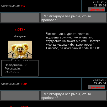
25.05.23 -
22:35:54
Повідомлення
#
9
RE: Аквариум без рыбы, кто-то
пробовал?
кт315
•
Честно - лень делать частые
відвідувач
подмены вручную, уж очень это
трудоёмко на таком объёме. Протока
уже запущена и функционирует:)
Спасибо, за пожелания! code60 :008:
Статистика:
Повідомлень: 56
Реєстрація:
26.02.2012
25.05.23 -
22:45:04
Повідомлення
#
10
RE: Аквариум без рыбы, кто-то
пробовал?