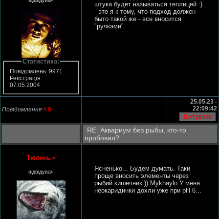
штука будет называться теплицей :)
- это я к тому, что подход должен
быто такой же - все вносится
"ручками".
Статистика:
Повідомлень: 9971
Реєстрація:
07.05.2004
25.05.23 -
22:09:42
Повідомлення
#
5
RE: Аквариум без рыбы, кто-то
пробовал?
Тюлень
•
Ясненько... Будем думать. Таки
відвідувач
проще вносить элементы через
рыбий кишечник:)) Mykhaylo У меня
неокаридинки дохли уже при pH 6...