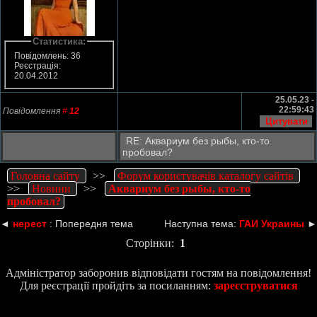
Статистика:
Повідомлень: 36
Реєстрація:
20.04.2012
25.05.23 -
22:59:43
Повідомлення
#
12
RE: Аквариум без рыбы, кто-то
пробовал?
Головна сайту
>>
Форум користувачів каталогу сайтів
>>
Новини
>>
Аквариум без рыбы, кто-то
пробовал?
◄
нерест
: Попередня тема
Наступна тема:
ГАИ Украины
►
Сторінки:
1
Адміністратор заборонив відповідати гостям на повідомлення!
Для реєстрації пройдіть за посиланням:
зареєструватися