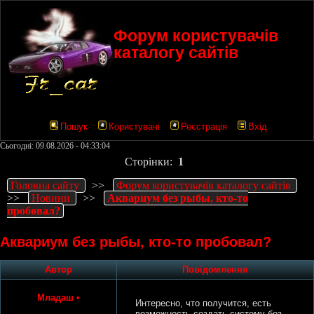
Форум користувачів
каталогу сайтів
Пошук
Користувачі
Реєстрація
Вхід
Сьогодні: 09.08.2026 - 04:33:04
Сторінки:
1
Головна сайту
>>
Форум користувачів каталогу сайтів
>>
Новини
>>
Аквариум без рыбы, кто-то
пробовал?
Аквариум без рыбы, кто-то пробовал?
Автор
Повідомлення
Младаш
•
Интересно, что получится, есть
возможность создать систему без