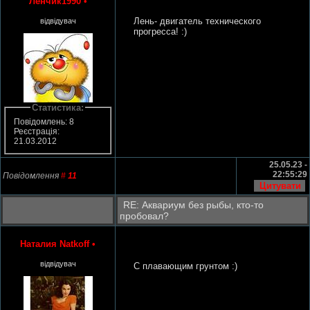
Ленчик1990
•
Лень- двигатель технического
відвідувач
прогресса! :)
Статистика:
Повідомлень: 8
Реєстрація:
21.03.2012
25.05.23 -
22:55:29
Повідомлення
#
11
RE: Аквариум без рыбы, кто-то
пробовал?
Наталия Natkoff
•
відвідувач
С плавающим грунтом :)