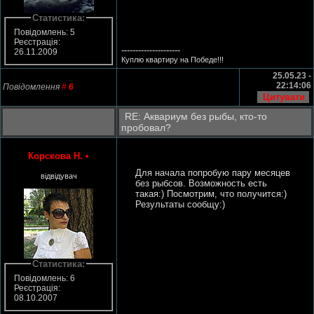
Статистика:
Повідомлень: 5
Реєстрація:
---------------------
26.11.2009
Куплю квартиру на Победе!!!
25.05.23 -
22:14:06
Повідомлення
#
6
RE: Аквариум без рыбы, кто-то
пробовал?
Корскова Н.
•
Для начала попробую пару месяцев
відвідувач
без рыбсов. Возможность есть
такая:) Посмотрим, что получится:)
Результаты сообщу:)
Статистика:
Повідомлень: 6
Реєстрація:
08.10.2007