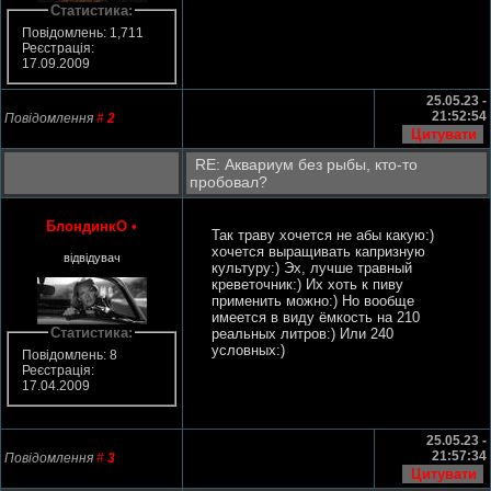
Статистика:
Повідомлень: 1,711
Реєстрація:
17.09.2009
25.05.23 -
21:52:54
Повідомлення
#
2
RE: Аквариум без рыбы, кто-то
пробовал?
БлондинкО
•
Так траву хочется не абы какую:)
хочется выращивать капризную
відвідувач
культуру:) Эх, лучше травный
креветочник:) Их хоть к пиву
применить можно:) Но вообще
имеется в виду ёмкость на 210
Статистика:
реальных литров:) Или 240
условных:)
Повідомлень: 8
Реєстрація:
17.04.2009
25.05.23 -
21:57:34
Повідомлення
#
3