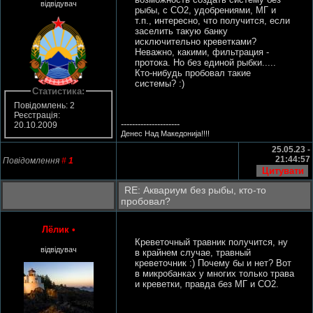
відвідувач
рыбы, с CO2, удобрениями, МГ и
т.п., интересно, что получится, если
заселить такую банку
исключительно креветками?
Неважно, какими, фильтрация -
протока. Но без единой рыбки.....
Кто-нибудь пробовал такие
системы? :)
Статистика:
Повідомлень: 2
Реєстрація:
---------------------
20.10.2009
Денес Над Македонија!!!!
25.05.23 -
21:44:57
Повідомлення
#
1
RE: Аквариум без рыбы, кто-то
пробовал?
Лёлик
•
Креветочный травник получится, ну
відвідувач
в крайнем случае, травный
креветочник :) Почему бы и нет? Вот
в микробанках у многих только трава
и креветки, правда без МГ и СО2.