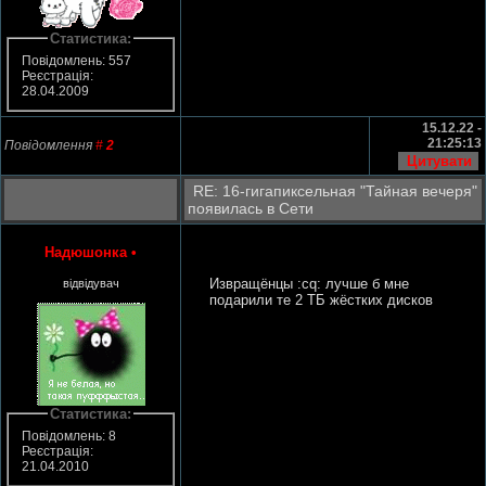
Статистика:
Повідомлень: 557
Реєстрація:
28.04.2009
15.12.22 -
21:25:13
Повідомлення
#
2
RE: 16-гигапиксельная "Тайная вечеря"
появилась в Сети
Надюшонка
•
Извращёнцы :cq: лучше б мне
відвідувач
подарили те 2 ТБ жёстких дисков
Статистика:
Повідомлень: 8
Реєстрація:
21.04.2010