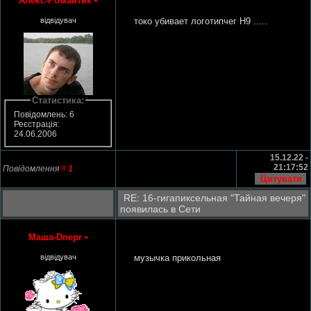
Алекс-Романтик
•
відвідувач
токо убивает логотипчег H9 .....
Статистика:
Повідомлень: 6
Реєстрація:
24.06.2006
15.12.22 -
21:17:52
Повідомлення
#
1
RE: 16-гигапиксельная "Тайная вечеря"
появилась в Сети
Маша-Dnepr
•
відвідувач
музычка прикольная