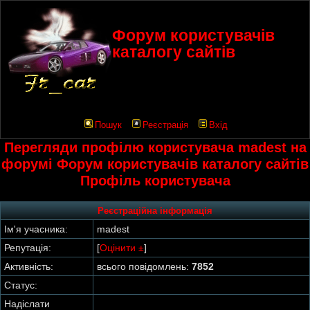
Форум користувачів
каталогу сайтів
Пошук
Реєстрація
Вхід
Перегляди профілю користувача madest на
форумі Форум користувачів каталогу сайтів
Профіль користувача
Реєстраційна інформація
Ім'я учасника:
madest
Репутація:
[
Оцінити ±
]
Активність:
всього повідомлень:
7852
Статус:
Надіслати