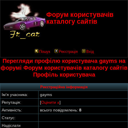
Форум користувачів
каталогу сайтів
Пошук
Реєстрація
Вхід
Перегляди профілю користувача gayms на
форумі Форум користувачів каталогу сайтів
Профіль користувача
Реєстраційна інформація
Ім'я учасника:
gayms
Репутація:
[
Оцінити ±
]
Активність:
всього повідомлень:
8
Статус:
Надіслати