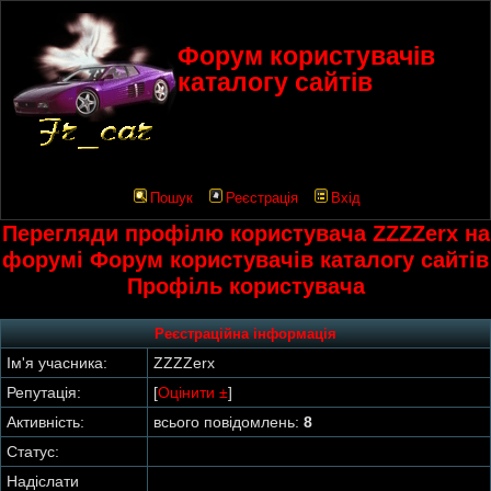
Форум користувачів
каталогу сайтів
Пошук
Реєстрація
Вхід
Перегляди профілю користувача ZZZZerx на
форумі Форум користувачів каталогу сайтів
Профіль користувача
Реєстраційна інформація
Ім'я учасника:
ZZZZerx
Репутація:
[
Оцінити ±
]
Активність:
всього повідомлень:
8
Статус:
Надіслати