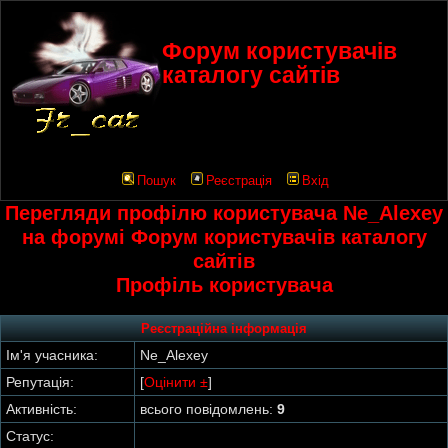
Форум користувачів
каталогу сайтів
Пошук
Реєстрація
Вхід
Перегляди профілю користувача Ne_Alexey
на форумі Форум користувачів каталогу
сайтів
Профіль користувача
Реєстраційна інформація
Ім'я учасника:
Ne_Alexey
Репутація:
[
Оцінити ±
]
Активність:
всього повідомлень:
9
Статус: