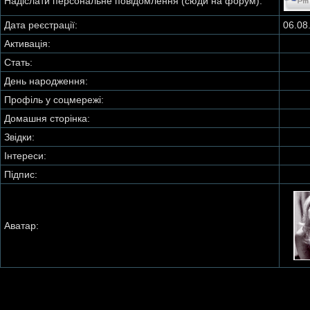
Надіслати персональне повідомлення (сюди на форум):
Дата реєстрації:
06.08
Активація:
Стать:
День народження:
Профіль у соцмережі:
Домашня сторінка:
Звідки
:
Інтереси:
Підпис:
Аватар: