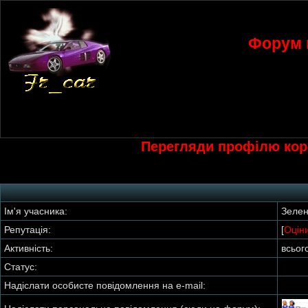
Форум к
Перегляди профілю кори
Ім'я учасника:
Зелен
Репутація:
[
Оцін
Активність:
всьог
Статус:
Надіслати особисте повідомлення на e-mail: