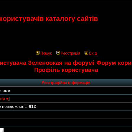
ористувачів каталогу сайтів
Пошук
Реєстрація
Вхід
стувача Зеленоокая на форумі Форум корис
Профіль користувача
Реєстраційна інформація
оокая
ити ±
]
о повідомлень:
612