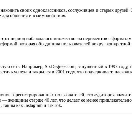
м находить своих одноклассников, сослуживцев и старых друзей.
е для общения и взаимодействия.
 В этот период наблюдалось множество экспериментов с формата
платформой, которая объединила пользователей вокруг конкретно
ьную сеть. Например, SixDegrees.com, запущенный в 1997 году,
стичь успеха и закрылся в 2001 году, что подчеркивает, насколь
ионов зарегистрированных пользователей, его аудитория значите
— женщины старше 40 лет, что делает ее менее привлекательной
аким как Instagram и TikTok.