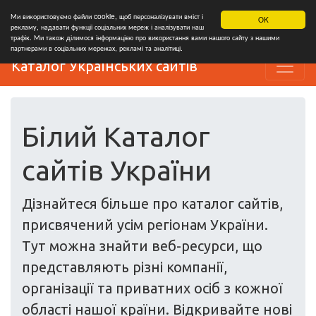
Ми використовуємо файли cookie, щоб персоналізувати вміст і
OK
рекламу, надавати функції соціальних мереж і аналізувати наш
трафік. Ми також ділимося інформацією про використання вами нашого сайту з нашими
партнерами в соціальних мережах, рекламі та аналітиці.
Каталог Українських сайтів
Білий Каталог
сайтів України
Дізнайтеся більше про каталог сайтів,
присвячений усім регіонам України.
Тут можна знайти веб-ресурси, що
представляють різні компанії,
організації та приватних осіб з кожної
області нашої країни. Відкривайте нові