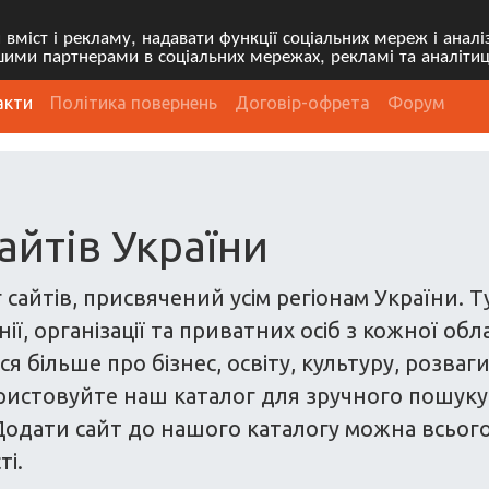
міст і рекламу, надавати функції соціальних мереж і анал
ими партнерами в соціальних мережах, рекламі та аналітиц
акти
Політика повернень
Договір-офрета
Форум
айтів України
 сайтів, присвячений усім регіонам України. 
ї, організації та приватних осіб з кожної обл
я більше про бізнес, освіту, культуру, розваг
ристовуйте наш каталог для зручного пошуку са
одати сайт до нашого каталогу можна всього з
ті.