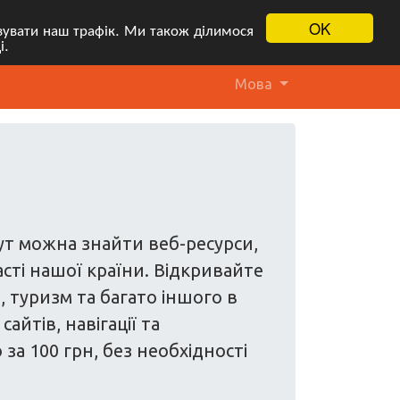
OK
ізувати наш трафік. Ми також ділимося
і.
Мова
Тут можна знайти веб-ресурси,
асті нашої країни. Відкривайте
и, туризм та багато іншого в
йтів, навігації та
а 100 грн, без необхідності