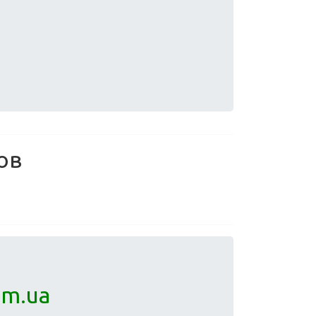
ов
om.ua