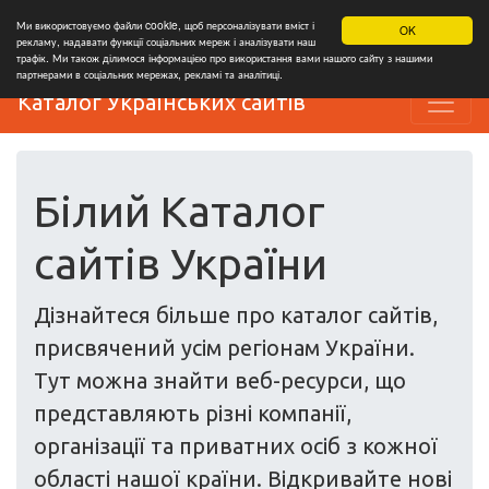
Ми використовуємо файли cookie, щоб персоналізувати вміст і
OK
рекламу, надавати функції соціальних мереж і аналізувати наш
трафік. Ми також ділимося інформацією про використання вами нашого сайту з нашими
партнерами в соціальних мережах, рекламі та аналітиці.
Каталог Українських сайтів
Білий Каталог
сайтів України
Дізнайтеся більше про каталог сайтів,
присвячений усім регіонам України.
Тут можна знайти веб-ресурси, що
представляють різні компанії,
організації та приватних осіб з кожної
області нашої країни. Відкривайте нові