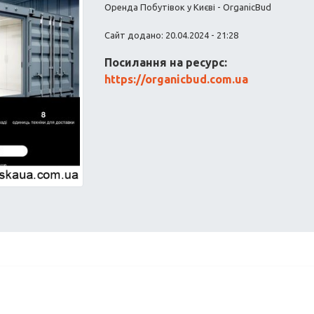
Оренда Побутівок у Києві - OrganicBud
Сайт додано: 20.04.2024 - 21:28
Посилання на ресурс:
https://organicbud.com.ua