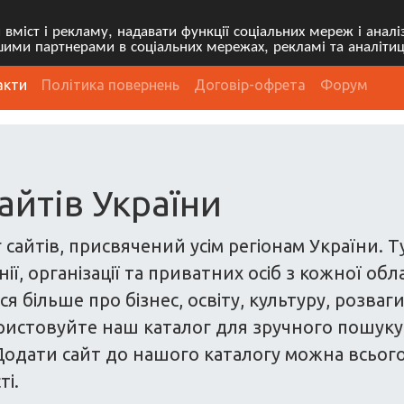
міст і рекламу, надавати функції соціальних мереж і анал
ими партнерами в соціальних мережах, рекламі та аналітиц
акти
Політика повернень
Договір-офрета
Форум
айтів України
 сайтів, присвячений усім регіонам України. 
ї, організації та приватних осіб з кожної обл
я більше про бізнес, освіту, культуру, розваг
ристовуйте наш каталог для зручного пошуку са
одати сайт до нашого каталогу можна всього з
ті.