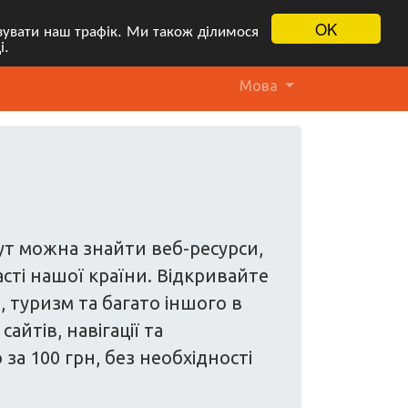
OK
ізувати наш трафік. Ми також ділимося
і.
Мова
Тут можна знайти веб-ресурси,
асті нашої країни. Відкривайте
и, туризм та багато іншого в
йтів, навігації та
а 100 грн, без необхідності