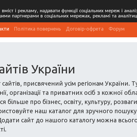
міст і рекламу, надавати функції соціальних мереж і анал
ими партнерами в соціальних мережах, рекламі та аналітиц
акти
Політика повернень
Договір-офрета
Форум
айтів України
 сайтів, присвячений усім регіонам України. 
ї, організації та приватних осіб з кожної обл
я більше про бізнес, освіту, культуру, розваг
ристовуйте наш каталог для зручного пошуку са
одати сайт до нашого каталогу можна всього з
ті.