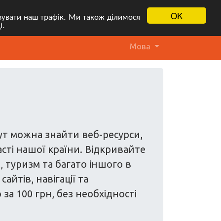
OK
ізувати наш трафік. Ми також ділимося
і.
Мова
Тут можна знайти веб-ресурси,
асті нашої країни. Відкривайте
и, туризм та багато іншого в
йтів, навігації та
а 100 грн, без необхідності