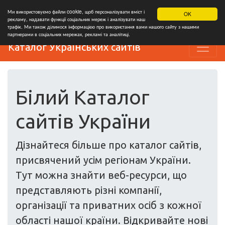
Ми використовуємо файли cookie, щоб персоналізувати вміст і
OK
рекламу, надавати функції соціальних мереж і аналізувати наш
трафік. Ми також ділимося інформацією про використання вами нашого сайту з нашими
партнерами в соціальних мережах, рекламі та аналітиці.
Каталог Українських сайтів
Білий Каталог
сайтів України
Дізнайтеся більше про каталог сайтів,
присвячений усім регіонам України.
Тут можна знайти веб-ресурси, що
представляють різні компанії,
організації та приватних осіб з кожної
області нашої країни. Відкривайте нові