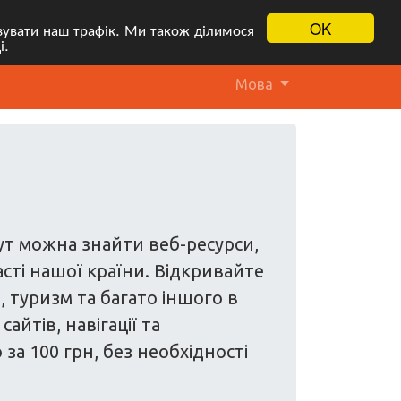
OK
ізувати наш трафік. Ми також ділимося
і.
Мова
Тут можна знайти веб-ресурси,
асті нашої країни. Відкривайте
и, туризм та багато іншого в
йтів, навігації та
а 100 грн, без необхідності