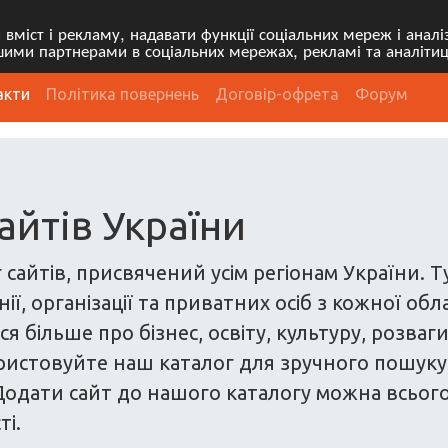
міст і рекламу, надавати функції соціальних мереж і анал
ими партнерами в соціальних мережах, рекламі та аналітиц
акти
Політика повернень
Договір-офрета
Форум
айтів України
 сайтів, присвячений усім регіонам України. 
ї, організації та приватних осіб з кожної обл
я більше про бізнес, освіту, культуру, розваг
ристовуйте наш каталог для зручного пошуку са
одати сайт до нашого каталогу можна всього з
ті.