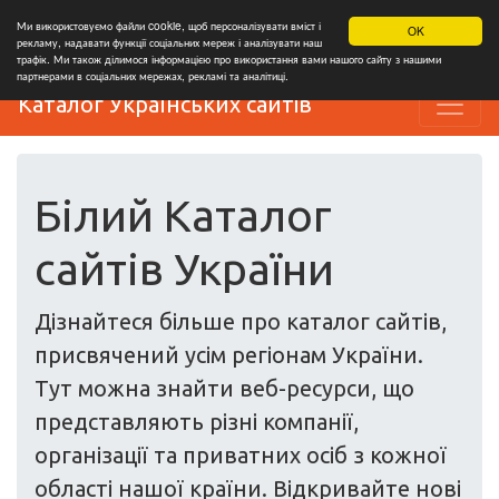
Ми використовуємо файли cookie, щоб персоналізувати вміст і
OK
рекламу, надавати функції соціальних мереж і аналізувати наш
трафік. Ми також ділимося інформацією про використання вами нашого сайту з нашими
партнерами в соціальних мережах, рекламі та аналітиці.
Каталог Українських сайтів
Білий Каталог
сайтів України
Дізнайтеся більше про каталог сайтів,
присвячений усім регіонам України.
Тут можна знайти веб-ресурси, що
представляють різні компанії,
організації та приватних осіб з кожної
області нашої країни. Відкривайте нові