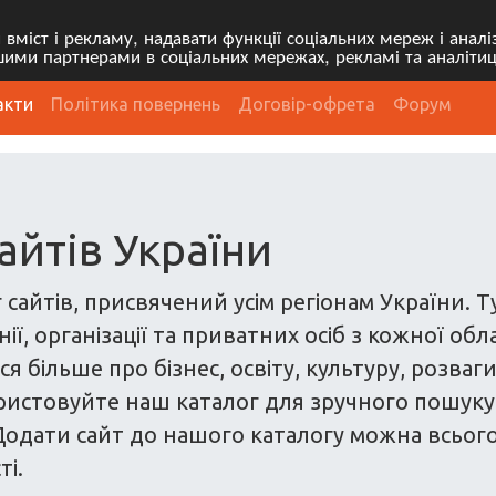
міст і рекламу, надавати функції соціальних мереж і анал
ими партнерами в соціальних мережах, рекламі та аналітиц
акти
Політика повернень
Договір-офрета
Форум
айтів України
 сайтів, присвячений усім регіонам України. 
ї, організації та приватних осіб з кожної обл
я більше про бізнес, освіту, культуру, розваг
ристовуйте наш каталог для зручного пошуку са
одати сайт до нашого каталогу можна всього з
ті.