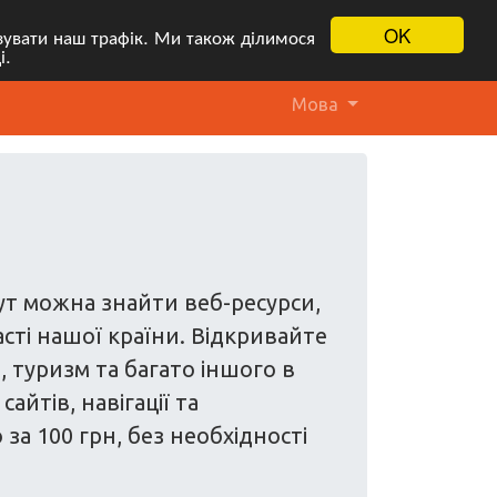
OK
ізувати наш трафік. Ми також ділимося
і.
Мова
Тут можна знайти веб-ресурси,
асті нашої країни. Відкривайте
и, туризм та багато іншого в
йтів, навігації та
а 100 грн, без необхідності