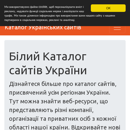
Ми використовуємо файли cookie, щоб персоналізувати вміст і
OK
рекламу, надавати функції соціальних мереж і аналізувати наш
трафік. Ми також ділимося інформацією про використання вами нашого сайту з нашими
партнерами в соціальних мережах, рекламі та аналітиці.
Каталог Українських сайтів
Білий Каталог
сайтів України
Дізнайтеся більше про каталог сайтів,
присвячений усім регіонам України.
Тут можна знайти веб-ресурси, що
представляють різні компанії,
організації та приватних осіб з кожної
області нашої країни. Відкривайте нові