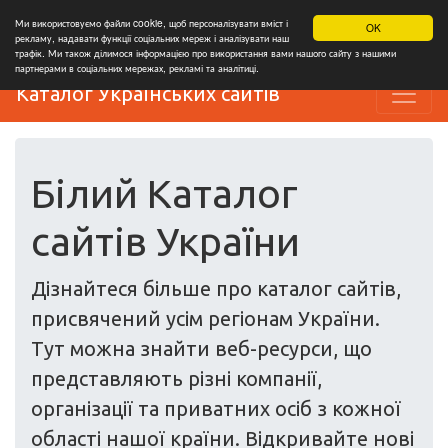
Ми використовуємо файли cookie, щоб персоналізувати вміст і
OK
рекламу, надавати функції соціальних мереж і аналізувати наш
трафік. Ми також ділимося інформацією про використання вами нашого сайту з нашими
партнерами в соціальних мережах, рекламі та аналітиці.
Каталог Українських сайтів
Білий Каталог
сайтів України
Дізнайтеся більше про каталог сайтів,
присвячений усім регіонам України.
Тут можна знайти веб-ресурси, що
представляють різні компанії,
організації та приватних осіб з кожної
області нашої країни. Відкривайте нові