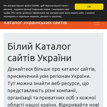
Ми використовуємо файли cookie, щоб персоналізувати вміст і
OK
рекламу, надавати функції соціальних мереж і аналізувати наш
трафік. Ми також ділимося інформацією про використання вами нашого сайту з нашими
партнерами в соціальних мережах, рекламі та аналітиці.
Каталог Українських сайтів
Білий Каталог
сайтів України
Дізнайтеся більше про каталог сайтів,
присвячений усім регіонам України.
Тут можна знайти веб-ресурси, що
представляють різні компанії,
організації та приватних осіб з кожної
області нашої країни. Відкривайте нові