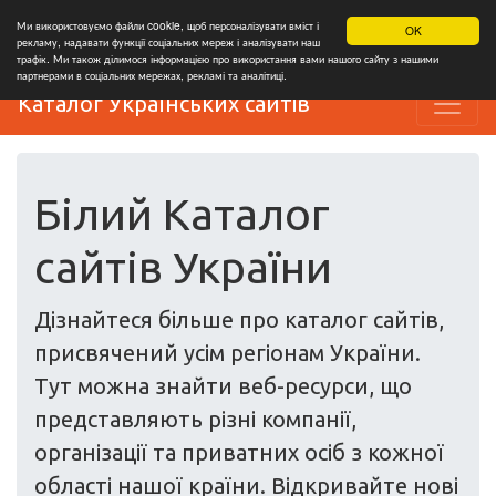
Ми використовуємо файли cookie, щоб персоналізувати вміст і
OK
рекламу, надавати функції соціальних мереж і аналізувати наш
трафік. Ми також ділимося інформацією про використання вами нашого сайту з нашими
партнерами в соціальних мережах, рекламі та аналітиці.
Каталог Українських сайтів
Білий Каталог
сайтів України
Дізнайтеся більше про каталог сайтів,
присвячений усім регіонам України.
Тут можна знайти веб-ресурси, що
представляють різні компанії,
організації та приватних осіб з кожної
області нашої країни. Відкривайте нові