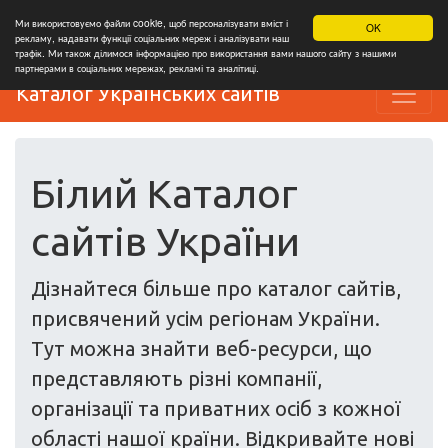
Ми використовуємо файли cookie, щоб персоналізувати вміст і
OK
рекламу, надавати функції соціальних мереж і аналізувати наш
трафік. Ми також ділимося інформацією про використання вами нашого сайту з нашими
партнерами в соціальних мережах, рекламі та аналітиці.
Каталог Українських сайтів
Білий Каталог
сайтів України
Дізнайтеся більше про каталог сайтів,
присвячений усім регіонам України.
Тут можна знайти веб-ресурси, що
представляють різні компанії,
організації та приватних осіб з кожної
області нашої країни. Відкривайте нові