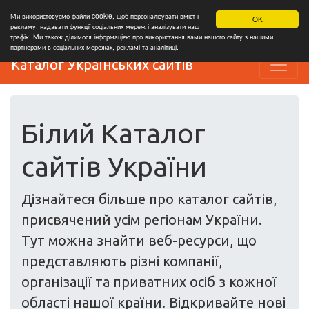
Ми використовуємо файли cookie, щоб персоналізувати вміст і
OK
рекламу, надавати функції соціальних мереж і аналізувати наш
трафік. Ми також ділимося інформацією про використання вами нашого сайту з нашими
партнерами в соціальних мережах, рекламі та аналітиці.
Каталог Українських сайтів
Білий Каталог
сайтів України
Дізнайтеся більше про каталог сайтів,
присвячений усім регіонам України.
Тут можна знайти веб-ресурси, що
представляють різні компанії,
організації та приватних осіб з кожної
області нашої країни. Відкривайте нові