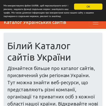
Ми використовуємо файли cookie, щоб персоналізувати вміст і
OK
рекламу, надавати функції соціальних мереж і аналізувати наш
трафік. Ми також ділимося інформацією про використання вами нашого сайту з нашими
партнерами в соціальних мережах, рекламі та аналітиці.
Каталог Українських сайтів
Білий Каталог
сайтів України
Дізнайтеся більше про каталог сайтів,
присвячений усім регіонам України.
Тут можна знайти веб-ресурси, що
представляють різні компанії,
організації та приватних осіб з кожної
області нашої країни. Відкривайте нові